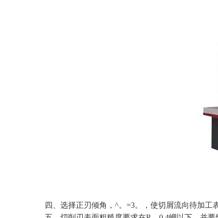
四、选择正刃倾角，^。=3。，使切屑流向待加工
五、切削刃表面粗糙度要求在R。0 4岬以下，并