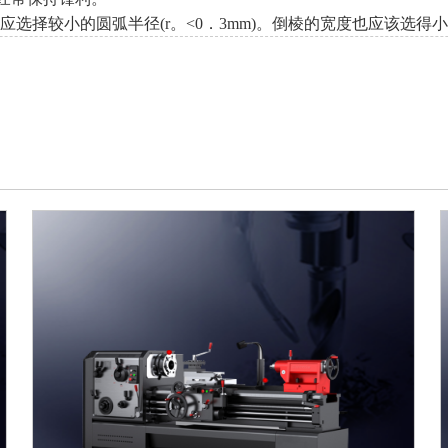
择较小的圆弧半径(r。<0．3mm)。倒棱的宽度也应该选得小，取