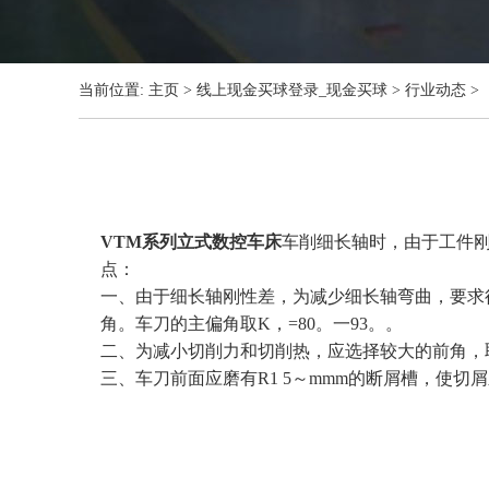
当前位置:
主页
>
线上现金买球登录_现金买球
>
行业动态
>
VTM系列立式数控车床
车削细长轴时，由于工件刚
点：
一、由于细长轴刚性差，为减少细长轴弯曲，要求
角。车刀的主偏角取K，=80。一93。。
二、为减小切削力和切削热，应选择较大的前角，取y
三、车刀前面应磨有R1 5～mmm的断屑槽，使切